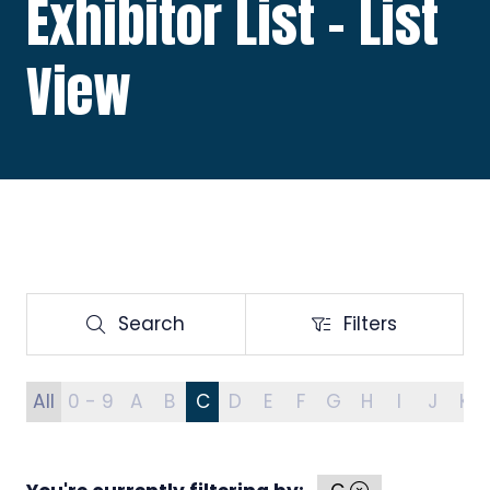
Exhibitor List - List
View
Search
Filters
Search
Filters
All
0 - 9
A
B
C
D
E
F
G
H
I
J
K