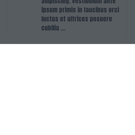
adipiscing. Vestibulum ante
ipsum primis in faucibus orci
luctus et ultrices posuere
cubilia ...
Thrift Bank
Hall: Retail Arena Stand: H80
Lorem ipsum dolor sit amet,
consectetuer adipiscing elit.
Ut odio. Nam sed est. Nam a
risus et est iaculis
adipiscing. Vestibulum ante