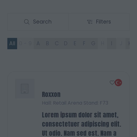
Search
Filters
Search
Filters
All
0 - 9
A
B
C
D
E
F
G
H
I
J
K
Roxxon
Hall: Retail Arena Stand: F73
Lorem ipsum dolor sit amet,
consectetuer adipiscing elit.
Ut odio. Nam sed est. Nam a