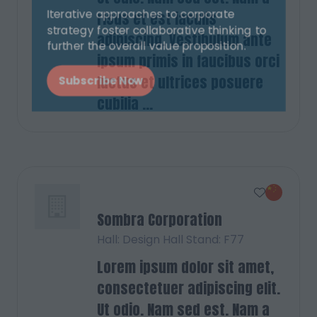
risus et est iaculis
Iterative approaches to corporate
adipiscing. Vestibulum ante
strategy foster collaborative thinking to
ipsum primis in faucibus orci
further the overall value proposition.
luctus et ultrices posuere
cubilia ...
Subscribe Now
(opens
in
a
new
tab)
Sombra Corporation
Hall: Design Hall Stand: F77
Lorem ipsum dolor sit amet,
consectetuer adipiscing elit.
Ut odio. Nam sed est. Nam a