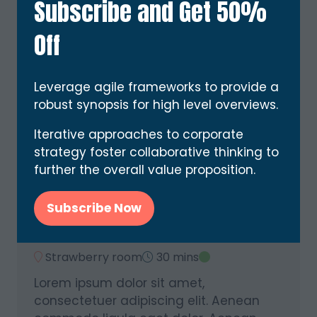
Subscribe and Get 50%
Max Anderson, Retro Gaming
Archaeologist - PixelPioneer
Off
Games
Harrison Blackwell, Managing
Partner - Blackwell Capital
Leverage agile frameworks to provide a
Ventures
robust synopsis for high level overviews.
Iterative approaches to corporate
strategy foster collaborative thinking to
10:00
further the overall value proposition.
Subscribe Now
(opens
Things You Don't Want to Hear
in
About Brands
a
Strawberry room
30 mins
new
Lorem ipsum dolor sit amet,
tab)
consectetuer adipiscing elit. Aenean