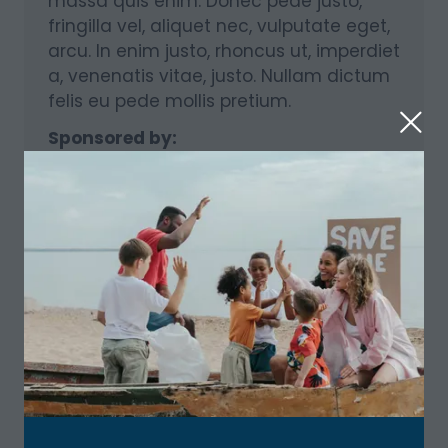
massa quis enim. Donec pede justo,
fringilla vel, aliquet nec, vulputate eget,
arcu. In enim justo, rhoncus ut, imperdiet
a, venenatis vitae, justo. Nullam dictum
felis eu pede mollis pretium.
Sponsored by:
Chairperson
Calvin Hayes, Quantum Tech
Maestro - Solar Logistics
Speakers